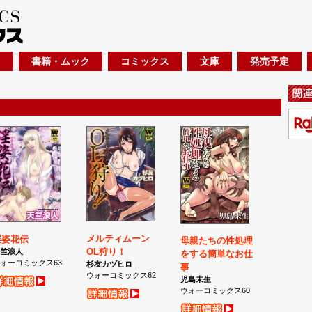
書籍・ムック
コミックス
文庫
発売予定
メルティムーン
淫姿花伝
母親たちの性処理
OL狩り！
竺浪人
をする簡単なお仕
ォーコミックス63
杉友カヅヒロ
事
ウォーコミックス62
児島未生
ウォーコミックス60