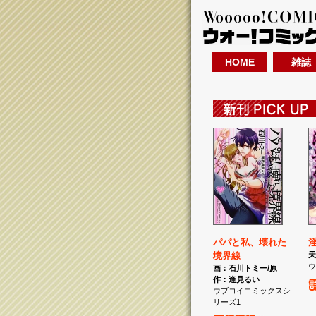
HOME
雑誌
パパと私、壊れた
境界線
天
ウ
画：石川トミー/原
作：逢見るい
ウブコイコミックスシ
リーズ1